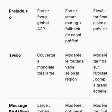
Forte : 
Forte : 
Élevé : 
Prelude.s
focus 
smart 
tarification
o
global 
routing + 
claire et 
A2P
fallback 
prévisible
de canal 
préféré
Couvertur
Modérée : 
Modérée : 
Twilio
e 
le routage 
tarif basé 
mondiale 
varie 
sur 
très large
selon la 
l'utilisatio
région
, complexe
à grande 
échelle
Large : 
Modérée : 
Modérée : 
Message
fort en 
optimisati
tarification
Bird (Bird)