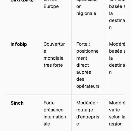
Europe
on 
basée sur 
régionale
la 
destinatio
n
Couvertur
Forte : 
Modérée : 
Infobip
e 
positionne
basée sur 
mondiale 
ment 
la 
très forte
direct 
destinatio
auprès 
n
des 
opérateurs
Forte 
Modérée : 
Modérée : 
Sinch
présence 
routage 
varie 
internation
d'entrepris
selon la 
ale
e
région