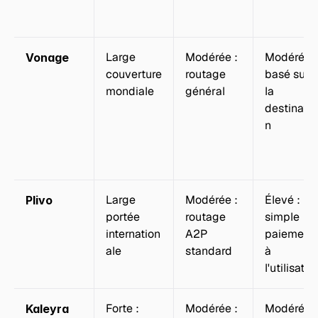
Large 
Modérée : 
Modérée : 
Vonage
couverture 
routage 
basé sur 
mondiale
général
la 
destinatio
n
Large 
Modérée : 
Élevé : 
Plivo
portée 
routage 
simple 
internation
A2P 
paiement 
ale
standard
à 
l'utilisatio
Forte : 
Modérée : 
Modérée : 
Kaleyra