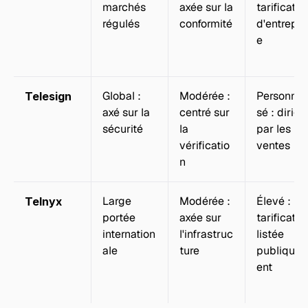
marchés 
axée sur la 
tarification
régulés
conformité
d'entrepri
e
Global : 
Modérée : 
Personnal
Telesign
axé sur la 
centré sur 
sé : dirigé 
sécurité
la 
par les 
vérificatio
ventes
n
Large 
Modérée : 
Élevé : 
Telnyx
portée 
axée sur 
tarification
internation
l'infrastruc
listée 
ale
ture
publique
ent