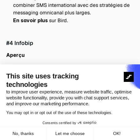
combiner SMS international avec des stratégies de 
messaging omnicanal plus larges.
En savoir plus
 sur Bird.
#4 Infobip
Aperçu
Infobip
 est une plateforme de communication 
mondiale fournissant SMS et messaging A2P pour 
les entreprises opérant à l'international,
Elle sert principalement des 
clients du marché 
intermédiaire et des entreprises
 envoyant des 
messages OTP, transactionnels et de notification à 
grande échelle,
Infobip se positionne comme un fournisseur de 
messaging connecté aux opérateurs avec une forte 
empreinte entreprise.