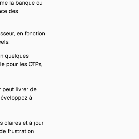
mme la banque ou 
nce des 
sseur, en fonction 
els.
n quelques 
e pour les OTPs, 
peut livrer de 
développez à 
 claires et à jour 
e frustration 