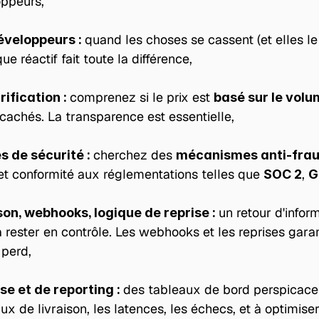
oppeurs,
quand les choses se cassent (et elles le f
éveloppeurs : 
e réactif fait toute la différence,
comprenez si le prix est 
ification : 
basé sur le vol
s cachés. La transparence est essentielle,
cherchez des 
s de sécurité : 
mécanismes anti-fra
 et conformité aux réglementations telles que 
, 
SOC 2
G
un retour d'infor
ison, webhooks, logique de reprise : 
à rester en contrôle. Les webhooks et les reprises gara
perd,
des tableaux de bord perspicaces
se et de reporting : 
taux de livraison, les latences, les échecs, et à optimi