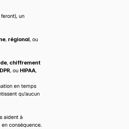
eront), un 
, 
, ou 
ume
régional
, 
ude
chiffrement 
, ou 
,
DPR
HIPAA
mation en temps 
ntissent qu'aucun 
 aident à 
ser en conséquence.