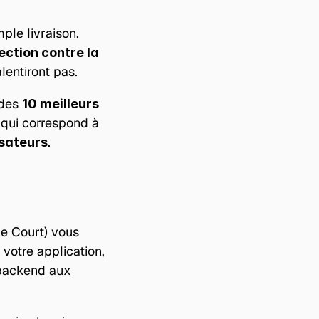
ple livraison. 
ection contre la 
lentiront pas.
des 
10 meilleurs 
qui correspond à 
.
isateurs
 Court) vous 
otre application, 
backend aux 