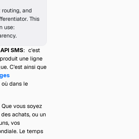
routing, and 
erentiator. This 
 use: 
arency.
 
:  c'est 
API SMS
produit une ligne 
e. C'est ainsi que 
ges 
 où dans le 
 Que vous soyez 
 des achats, ou un 
ns, vos 
ondiale. Le temps 