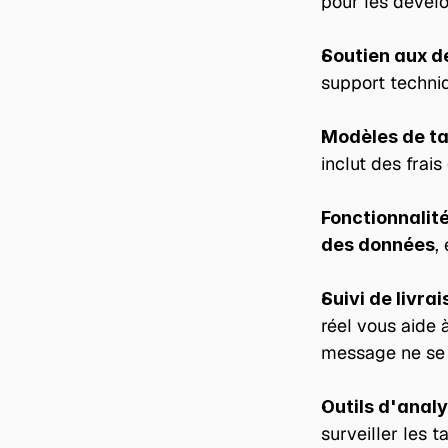
pour les dével
Soutien aux d
support techniqu
Modèles de tar
inclut des frai
Fonctionnalité
,
des données
Suivi de livra
réel vous aide 
message ne se 
Outils d'analy
surveiller les 