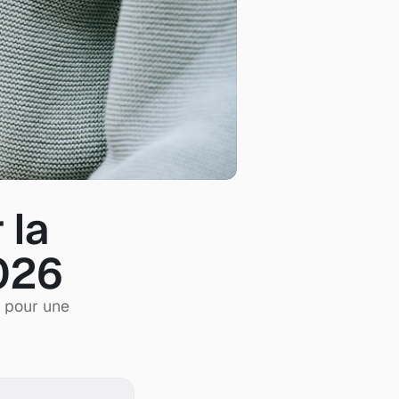
la 
026
 pour une 