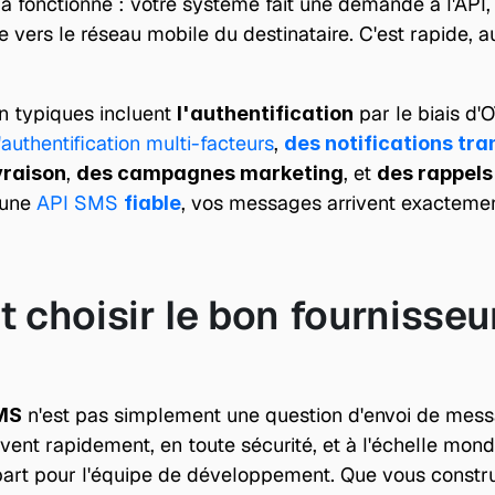
 fonctionne : votre système fait une demande à l'API,
 vers le réseau mobile du destinataire. C'est rapide, au
on typiques incluent 
 par le biais d'
l'authentification
authentification multi-facteurs
, 
des notifications tra
, 
, et 
vraison
des campagnes marketing
des rappel
 une 
API SMS 
, vos messages arrivent exactement
fiable
choisir le bon fournisseur 
 n'est pas simplement une question d'envoi de messag
MS
rivent rapidement, en toute sécurité, et à l'échelle mondi
part pour l'équipe de développement. Que vous constru