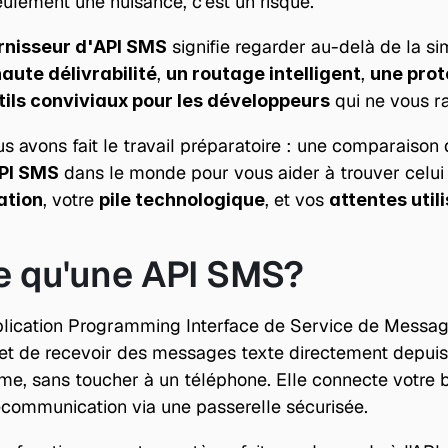
seulement une nuisance, c'est un risque.
 signifie regarder au-delà de la sim
rnisseur d'API SMS
, 
, 
aute délivrabilité
un routage intelligent
une prot
 qui ne vous ra
tils conviviaux pour les développeurs
s avons fait le travail préparatoire : une comparaison 
 dans le monde pour vous aider à trouver celui 
API SMS
, votre 
, et vos 
ation
pile technologique
attentes util
e qu'une API SMS?
plication Programming Interface de Service de Message
t de recevoir des messages texte directement depuis v
ème, sans toucher à un téléphone. Elle connecte votre 
écommunication via une passerelle sécurisée.