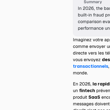
Summary
In 2026, the bas
built-in fraud pr
comparison eval
performance und
Imaginez votre app
comme envoyer un 
directe vers les t
vous envoyez 
des
,
transactionnels
monde.
En 2026, 
la rapid
un 
 préven
fintech
produit 
 enco
SaaS
messages doivent a