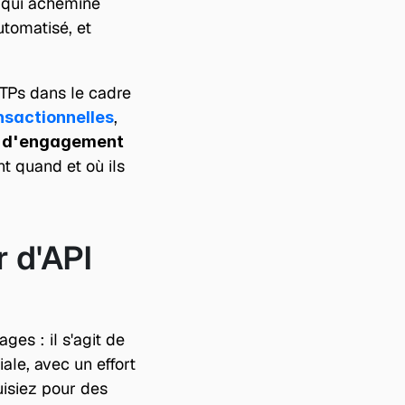
 qui achemine 
tomatisé, et 
OTPs dans le cadre 
, 
nsactionnelles
s d'engagement 
 quand et où ils 
d'API 
es : il s'agit de 
ale, avec un effort 
isiez pour des 