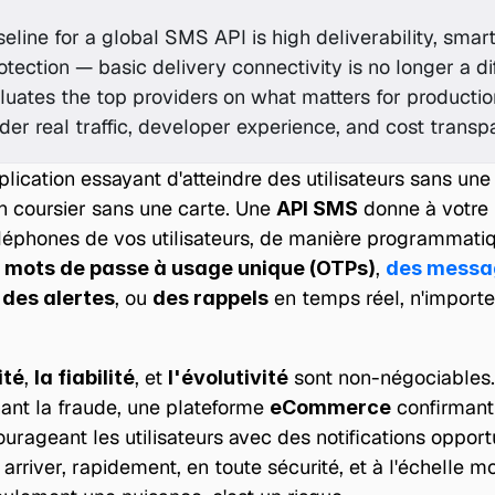
eline for a global SMS API is high deliverability, smart 
otection — basic delivery connectivity is no longer a diff
uates the top providers on what matters for production
er real traffic, developer experience, and cost transp
lication essayant d'atteindre des utilisateurs sans une
coursier sans une carte. Une 
 donne à votre 
API SMS
éléphones de vos utilisateurs, de manière programmatiqu
, 
 mots de passe à usage unique (OTPs)
des messa
 
, ou 
 en temps réel, n'importe
des alertes
des rappels
, 
, et 
 sont non-négociables.
ité
la fiabilité
l'évolutivité
ant la fraude, une plateforme 
 confirmant
eCommerce
urageant les utilisateurs avec des notifications opportu
rriver, rapidement, en toute sécurité, et à l'échelle m