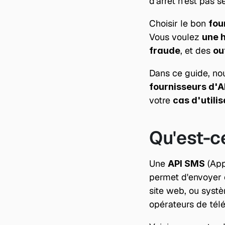
d'arrêt n'est pas 
Choisir le bon 
fou
Vous voulez 
une h
, et des 
fraude
ou
Dans ce guide, nou
fournisseurs d'
votre 
cas d'utilis
Qu'est-c
Une 
 (Ap
API SMS
permet d'envoyer e
site web, ou syst
opérateurs de tél