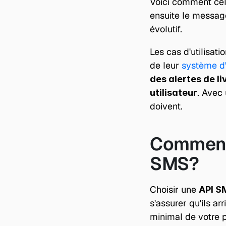
Voici comment cela
ensuite le message
évolutif.
Les cas d'utilisati
de leur 
système d'
des alertes de li
. Avec
utilisateur
doivent.
Comment 
SMS?
Choisir une 
API S
s'assurer qu'ils ar
minimal de votre 