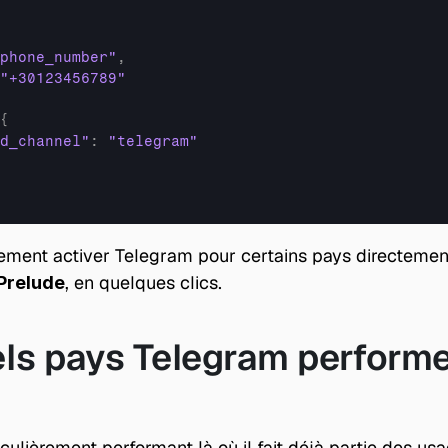
phone_number"
,
"+30123456789"
{
d_channel"
:
"telegram"
, en quelques clics.
Prelude
ls pays Telegram performe 
culièrement performant là où il fait déjà partie des usa