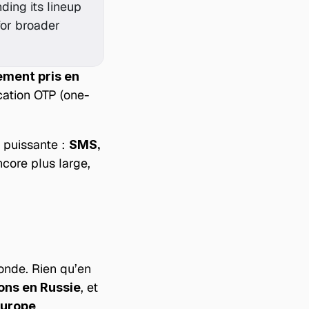
ing its lineup 
or broader 
ment pris en 
cation OTP (one-
puissante : 
SMS, 
core plus large, 
onde. Rien qu’en 
, et 
ions en Russie
.
Europe