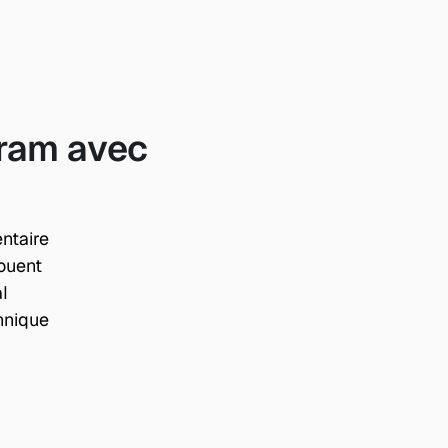
ram avec 
ntaire
houent
al
chnique