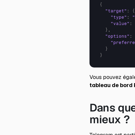
{
"target"
:
{
"type"
:
"
"value"
:
}
,
"options"
:
"preferre
}
}
tableau de bord 
Dans que
mieux ?
Telegram est parti