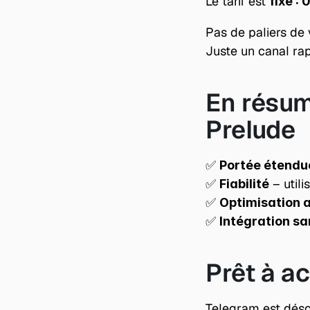
Le tarif est 
fixe :
Pas de paliers de 
Juste un canal rap
En résum
Prelude
✅ 
Portée étendu
✅ 
 – util
Fiabilité
✅ 
Optimisation 
✅ 
Intégration sa
Prêt à a
Telegram est déso