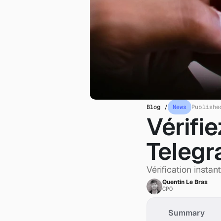
Blog /
News
Publishe
Vérifie
Telegr
Vérification insta
Quentin Le Bras
CPO
Summary