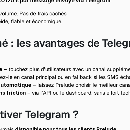
.
 0.0120 € par message envoyé via Telegram
volume. Pas de frais cachés.
ide, fiable et économique.
é : les avantages de Teleg
 – touchez plus d’utilisateurs avec un canal suppléme
e
isez-le en canal principal ou en fallback si les SMS éc
 – laissez Prelude choisir le meilleur can
automatique
 – via l’API ou le dashboard, sans effort te
ns friction
ctiver Telegram ?
rmais 
.
disponible pour tous les clients Prelude