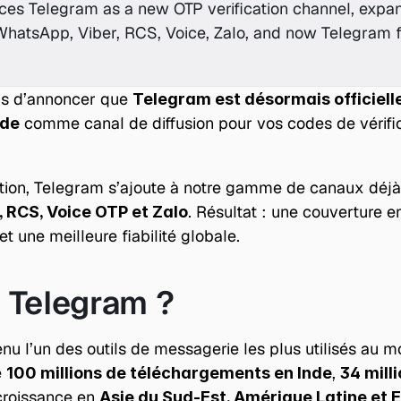
es Telegram as a new OTP verification channel, expand
hatsApp, Viber, RCS, Voice, Zalo, and now Telegram f
s d’annoncer que 
Telegram est désormais officielle
 comme canal de diffusion pour vos codes de vérifi
ude
ation, Telegram s’ajoute à notre gamme de canaux déjà 
. Résultat : une couverture en
 RCS, Voice OTP et Zalo
 et une meilleure fiabilité globale.
 Telegram ?
u l’un des outils de messagerie les plus utilisés au m
 
, 
100 millions de téléchargements en Inde
34 mill
croissance en 
Asie du Sud-Est, Amérique Latine et 