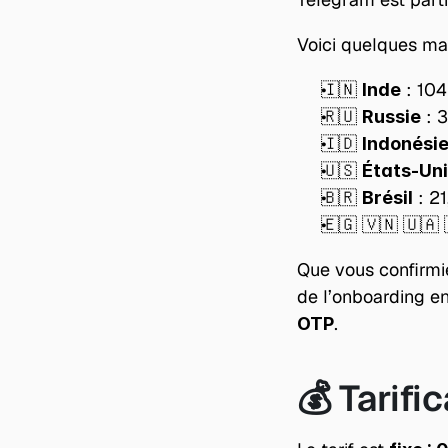
Voici quelques ma
🇮🇳 
 : 10
Inde
🇷🇺 
 : 
Russie
🇮🇩 
Indonési
🇺🇸 
États-Un
🇧🇷 
 : 2
Brésil
🇪🇬 🇻🇳 🇺🇦 
Que vous confirmie
de l’onboarding en
.
OTP
💰 Tarifi