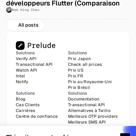
développeurs Flutter (Comparaison 
2026)
Nam Hing Chau
All posts
Solutions
Solutions
Verify API
Prix Japon
Transactional API
Check all prices
Watch API
Prix US
Intel
Prix FR
Notify
Prix au Royaume-Uni
Prix Brésil
Solutions
Solutions
Blog
Documentation
Cas Clients
Transactional API
Carrières
Alternatives à Twilio
Centre de confiance
Meilleurs OTP providers
Meilleurs SMS API
Envoyer un SMS via API
Transactional API