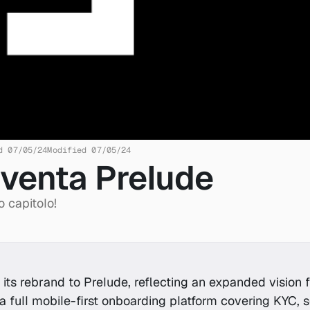
d 07/05/24
Modified 07/05/24
iventa Prelude
 capitolo!
its rebrand to Prelude, reflecting an expanded vision 
o a full mobile-first onboarding platform covering KYC, s