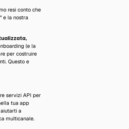
mo resi conto che 
 e la nostra 
ualizzata, 
nboarding (e la 
re per costruire 
ti. Questo e 
 servizi API per 
ella tua app 
iutarti a 
ica multicanale.