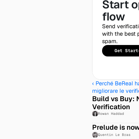
Start o
flow
Send verificat
with the best p
spam.
Get Start
‹ Perché BeReal ha
migliorare le veri
Build vs Buy: 
Verification
Rowan Haddad
Prelude is now
Quentin Le Bras