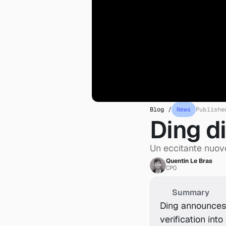
Blog /
News
Publishe
Ding d
Un eccitante nuovo
Quentin Le Bras
CPO
Summary
Ding announces 
verification int