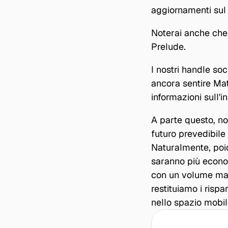
aggiornamenti sul t
Noterai anche che 
Prelude.
I nostri handle so
ancora sentire Mat
informazioni sull'i
A parte questo, no
futuro prevedibile p
Naturalmente, poich
saranno più econom
con un volume mag
restituiamo i rispa
nello spazio mobile