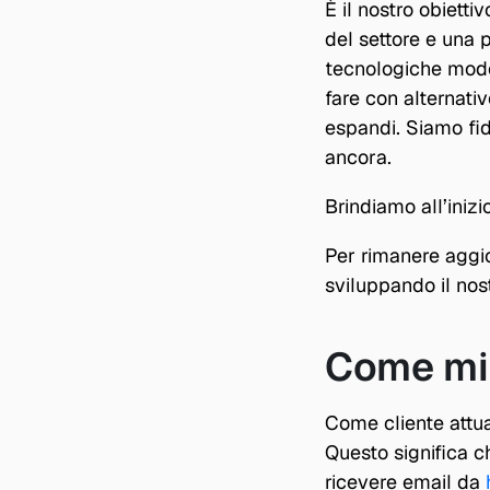
È il nostro obiett
del settore e una p
tecnologiche mode
fare con alternati
espandi. Siamo fi
ancora.
Brindiamo all’iniz
Per rimanere aggior
sviluppando il nost
Come mi 
Come cliente attua
Questo significa c
ricevere email da 