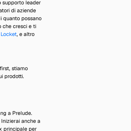
o supporto leader 
tori di aziende 
i quanto possano 
che cresci e ti 
 
Locket
, e altro 
irst, stiamo 
i prodotti.
ng a Prelude. 
. Inizierai anche a 
x principale per 