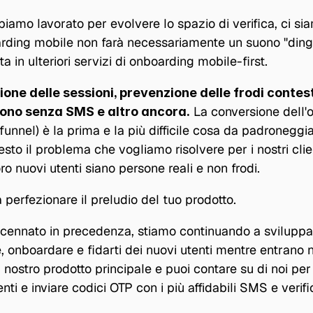
mo lavorato per evolvere lo spazio di verifica, ci sia
oarding mobile non farà necessariamente un suono "ding"
ta in ulteriori servizi di onboarding mobile-first.
one delle sessioni, prevenzione delle frodi contest
 La conversione dell'o
efono senza SMS e altro ancora.
funnel) è la prima e la più difficile cosa da padroneggia
sto il problema che vogliamo risolvere per i nostri clien
oro nuovi utenti siano persone reali e non frodi.
 perfezionare il preludio del tuo prodotto.
nnato in precedenza, stiamo continuando a sviluppare
re, onboardare e fidarti dei nuovi utenti mentre entrano n
 nostro prodotto principale e puoi contare su di noi per a
enti e inviare codici OTP con i più affidabili SMS e verif