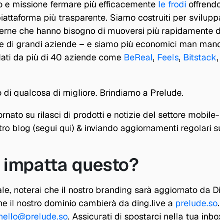
ivo e missione fermare più efficacemente 
le frodi
 offrend
iattaforma più trasparente. Siamo costruiti per sviluppa
rne che hanno bisogno di muoversi più rapidamente d
ve di grandi aziende – e siamo più economici man mano 
dati da più di 40 aziende come 
BeReal
, 
Feels
, 
Bitstack
,
io di qualcosa di migliore. Brindiamo a Prelude.
nato su rilasci di prodotti e notizie del settore mobile-f
ro blog (segui qui) & inviando aggiornamenti regolari su
impatta questo?
le, noterai che il nostro branding sarà aggiornato da Di
he il nostro dominio cambierà da ding.live a 
prelude.so
hello@prelude.so
. Assicurati di spostarci nella tua inbo