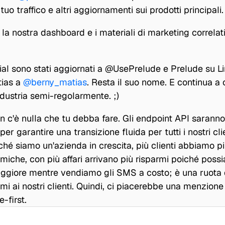
uo traffico e altri aggiornamenti sui prodotti principali.
la nostra dashboard e i materiali di marketing correlat
cial sono stati aggiornati a @UsePrelude e Prelude su Li
ias a 
@berny_matias
. Resta il suo nome. E continua a 
ndustria semi-regolarmente. ;)
n c'è nulla che tu debba fare. Gli endpoint API saranno 
er garantire una transizione fluida per tutti i nostri clien
é siamo un'azienda in crescita, più clienti abbiamo più 
iche, con più affari arrivano più risparmi poiché poss
giore mentre vendiamo gli SMS a costo; è una ruota di
rmi ai nostri clienti. Quindi, ci piacerebbe una menzione a
-first.