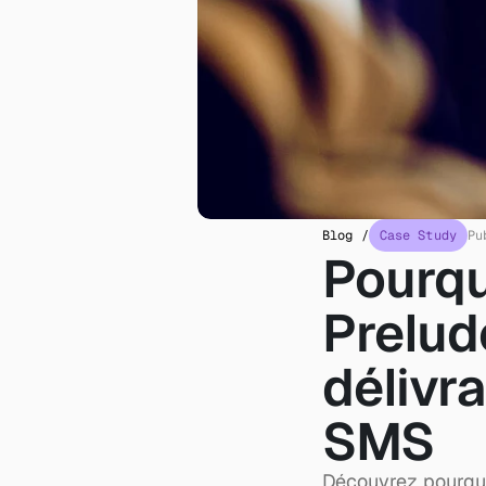
Blog /
Case Study
Pu
Pourquo
Prelude
délivra
SMS
Découvrez pourquoi