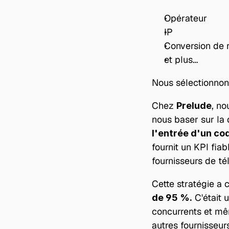
Opérateur
IP
Conversion de 
et plus…
Nous sélectionnons 
Chez 
, no
Prelude
nous baser sur la 
l'entrée d'un co
fournit un KPI fia
fournisseurs de t
Cette stratégie a 
 C'était
de 95 %.
concurrents et mê
autres fournisseur