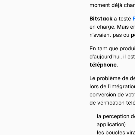
moment déjà char
 a testé 
Bitstack
en charge. Mais en 
n'avaient pas ou 
p
En tant que produ
d'aujourd'hui, il es
.
téléphone
Le problème de dél
lors de l'intégrat
conversion de votre
de vérification té
la perception d
application)
les boucles vira