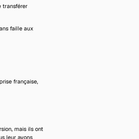
 transférer 
ns faille aux 
 une entreprise française, 
ion, mais ils ont 
s leur avons 