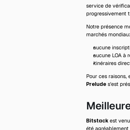
service de vérific
progressivement to
Notre présence mon
marchés mondiaux é
aucune inscript
aucune LOA à r
itinéraires direc
Pour ces raisons,
 s'est pr
Prelude
Meilleure
 est venu
Bitstack
été agréablement s