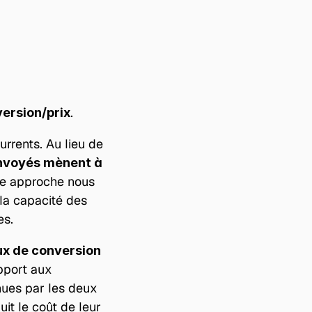
.
version/prix
rrents. Au lieu de 
voyés mènent à 
tte approche nous 
la capacité des 
es.
ux de conversion 
pport aux 
ues par les deux 
it le coût de leur 