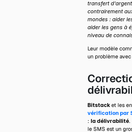
transfert d'argent
contrairement aux
mondes : aider les
aider les gens à é
niveau de connai
Leur modèle comme
un problème avec l
Correctio
délivrabi
 et les e
Bitstack
vérification par
: 
.
la délivrabilité
le SMS est un gros