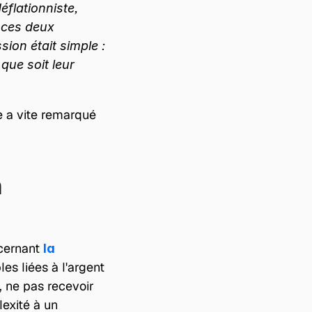
flationniste, 
 ces deux 
ion était simple : 
que soit leur 
 a vite remarqué 
 
cernant 
la 
es liées à l'argent 
, ne pas recevoir 
exité à un 