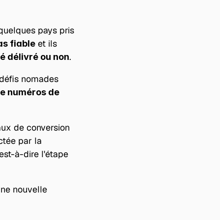
quelques pays pris 
 et ils 
as fiable
.
é délivré ou non
défis nomades 
de numéros de 
aux de conversion 
tée par la 
st-à-dire l'étape 
ne nouvelle 