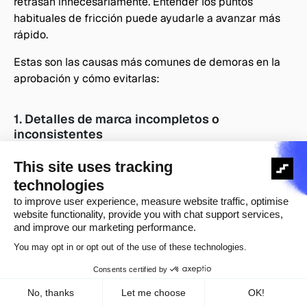
retrasan innecesariamente. Entender los puntos 
habituales de fricción puede ayudarle a avanzar más 
rápido.
Estas son las causas más comunes de demoras en la 
aprobación y cómo evitarlas:
1. Detalles de marca incompletos o 
inconsistentes
Si su nombre comercial legal, EIN o dirección no 
coinciden con los registros oficiales, su registro de 
marca puede ser marcado para revisión manual.
Solución
: utilice la información exacta de sus 
documentos fiscales o registros oficiales.
2. Descripciones de campaña vagas o 
engañosas