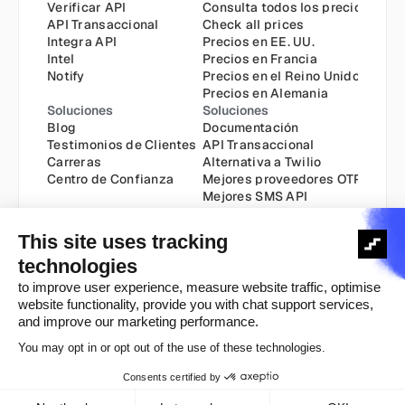
Verificar API
Consulta todos los precios
API Transaccional
Check all prices
Integra API
Precios en EE. UU.
Intel
Precios en Francia
Notify
Precios en el Reino Unido
Precios en Alemania
Soluciones
Soluciones
Blog
Documentación
Testimonios de Clientes
API Transaccional
Carreras
Alternativa a Twilio
Centro de Confianza
Mejores proveedores OTP
Mejores SMS API
Envía SMS a través de API
API Transaccional
Soluciones
Política de Cookies
Política de Privacidad
Derechos de autor ©️ 2025
Términos y Condiciones
Aviso Legal