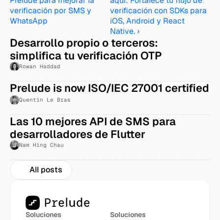
Prelude para mejorar la 
aquí: Fortalece tu flujo de 
verificación por SMS y 
verificación con SDKs para 
WhatsApp
iOS, Android y React 
Native. ›
Desarrollo propio o terceros: 
simplifica tu verificación OTP
Rowan Haddad
Prelude is now ISO/IEC 27001 certified
Quentin Le Bras
Las 10 mejores API de SMS para 
desarrolladores de Flutter 
(Comparativa 2026)
Nam Hing Chau
All posts
Soluciones
Soluciones