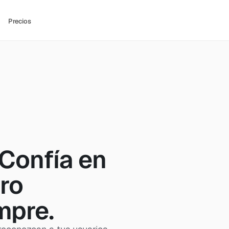
Precios
Confía en 
ro 
mpre.