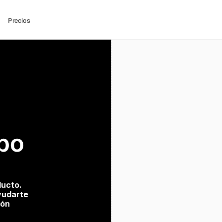
Precios
po 
ucto. 
udarte 
ión