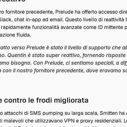
ro fornitore precedente, Prelude ha offerto accesso diret
ack, chat in-app ed email. Questo livello di reattività 
e rapidamente funzionalità avanzate come ID mittente pe
azione fluida.
ratto verso Prelude è stato il livello di supporto che 
no. Quentin è stato super reattivo, fornendo risposte ra
amo bisogno. Con Prelude, ci sentiamo speciali, a diff
 con il nostro fornitore precedente, dove eravamo solo
 contro le frodi migliorata
o attacchi di SMS pumping su larga scala, Smitten ha a
i malevoli che utilizzavano VPN e proxy residenziali. L