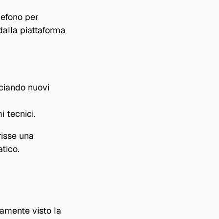
lefono per 
alla piattaforma 
iando nuovi 
i tecnici.
isse una 
tico.
amente visto la 