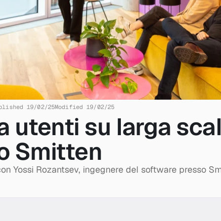
blished 19/02/25
Modified 19/02/25
a utenti su larga scala
o Smitten
con Yossi Rozantsev, ingegnere del software presso Smi