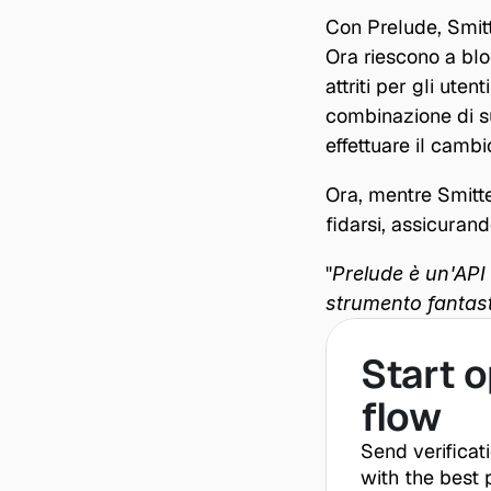
Con Prelude, Smitt
Ora riescono a bl
attriti per gli uten
combinazione di su
effettuare il cambi
Ora, mentre Smitte
fidarsi, assicuran
"
Prelude è un'API
strumento fantast
Start o
flow
Send verificat
with the best p