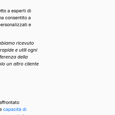
to a esperti di 
ha consentito a 
rsonalizzati e 
abbiamo ricevuto 
pide e utili ogni 
erenza della 
 un altro cliente 
ffrontato 
e 
capacità di 