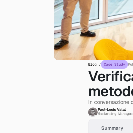
Blog /
Case Study
Pu
Verific
metod
In conversazione 
Paul-Louis Valat
Marketing Manager
Summary