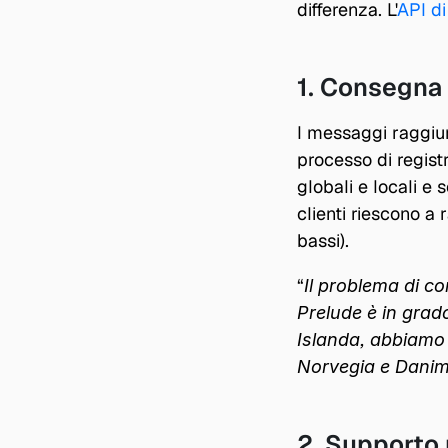
differenza. L'
API di
1. Consegna 
I messaggi raggiun
processo di registr
globali e locali e 
clienti riescono a
bassi).
“
Il problema di c
Prelude è in grado
Islanda, abbiamo in
Norvegia e Danim
2. Supporto 