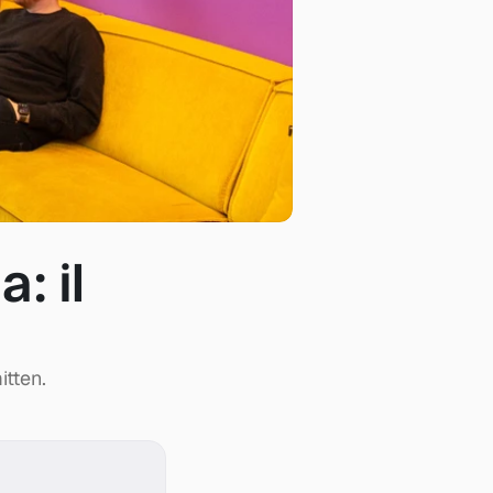
: il 
tten.