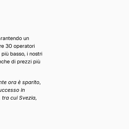
arantendo un 
re 30 operatori 
iù basso, i nostri 
he di prezzi più 
e ora è sparito, 
uccesso in 
 tra cui Svezia, 