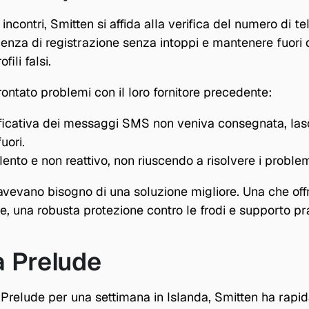
ncontri, Smitten si affida alla verifica del numero di te
ienza di registrazione senza intoppi e mantenere fuori d
fili falsi. 
rontato problemi con il loro fornitore precedente:
ficativa dei messaggi SMS non veniva consegnata, lasc
uori.
lento e non reattivo, non riuscendo a risolvere i problem
vevano bisogno di una soluzione migliore. Una che offr
, una robusta protezione contro le frodi e supporto pra
 Prelude
Prelude per una settimana in Islanda, Smitten ha rapid