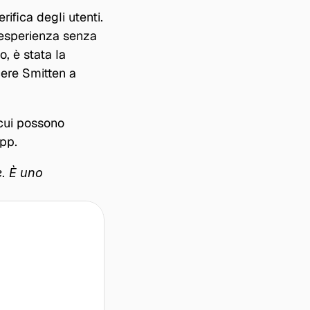
fica degli utenti. 
esperienza senza 
, è stata la 
ere Smitten a 
cui possono 
app.
. È uno 