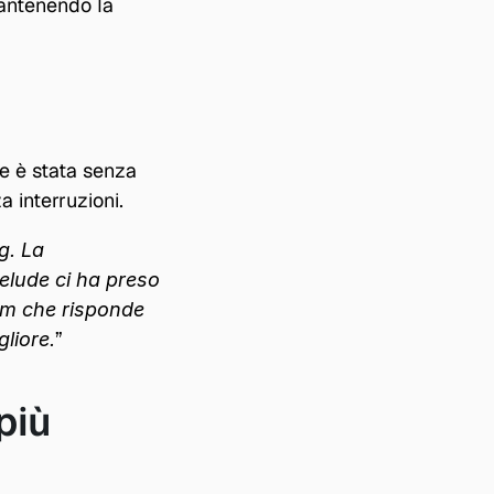
antenendo la 
e è stata senza 
a interruzioni.
. La 
elude ci ha preso 
am che risponde 
”
liore.
iù 