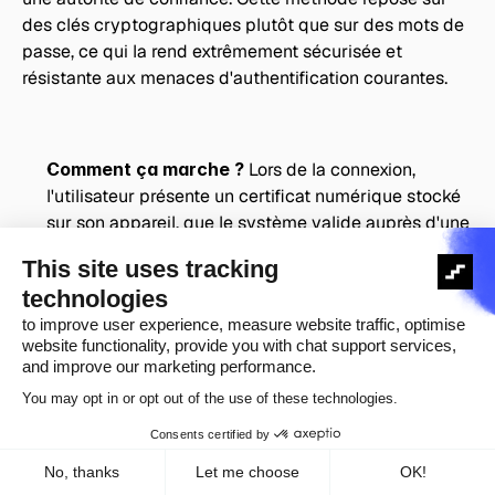
des clés cryptographiques plutôt que sur des mots de 
passe, ce qui la rend extrêmement sécurisée et 
résistante aux menaces d'authentification courantes.
Comment ça marche ?
 Lors de la connexion, 
l'utilisateur présente un certificat numérique stocké 
sur son appareil, que le système valide auprès d'une 
autorité de certification (CA) de confiance, 
confirmant ainsi l'identité de l'utilisateur sans 
requérir de mot de passe.
Pourquoi est-ce utile ?
 L'authentification étant 
basée sur une validation cryptographique, les 
certificats sont difficiles à falsifier et éliminent les 
risques liés aux mots de passe faibles. Ils réduisent 
également le besoin de connexions répétées, offrant 
une expérience fluide aux utilisateurs d'entreprise.
Quelles sont ses limites ?
 Malgré sa sécurité 