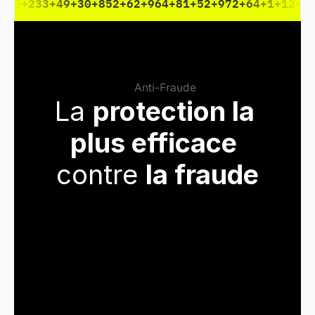
+45
+233
+49
+30
+852
+62
+964
+81
+52
+972
+64
+1
+12
+3
Anti-Fraude
La 
protection la 
plus efficace
contre 
la fraude