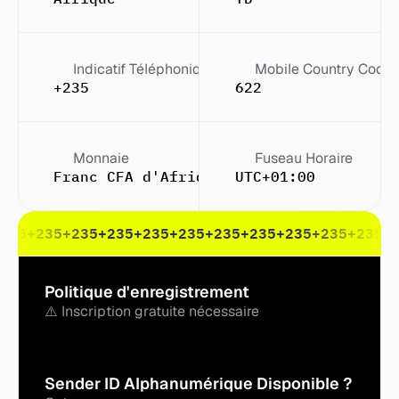
Indicatif Téléphonique
Mobile Country Code
+235
622
Monnaie
Fuseau Horaire
Franc CFA d'Afrique centrale (F.CFA)
UTC+01:00
235
+235
+235
+235
+235
+235
+235
+235
+235
+235
+235
+
Politique d'enregistrement
⚠️ Inscription gratuite nécessaire
Sender ID Alphanumérique Disponible ?