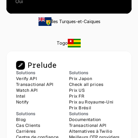
Oui
Îles Turques-et-Caïques
Togo
Solutions
Solutions
Verify API
Prix Japon
Transactional API
Check all prices
Watch API
Prix US
Intel
Prix FR
Notify
Prix au Royaume-Uni
Prix Brésil
Solutions
Solutions
Blog
Documentation
Cas Clients
Transactional API
Carrières
Alternatives à Twilio
Centre de confiance
Meilleurs OTP providers