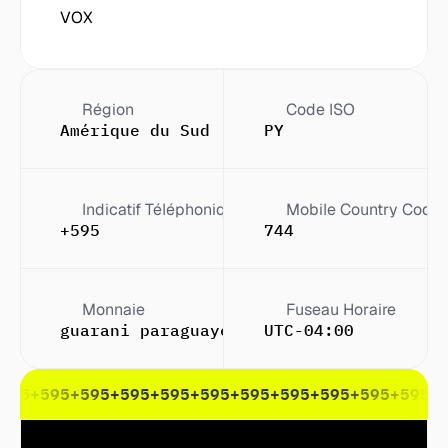
VOX
Région
Code ISO
Amérique du Sud
PY
Indicatif Téléphonique
Mobile Country Code
+595
744
Monnaie
Fuseau Horaire
guarani paraguayen (₲)
UTC-04:00
595
+595
+595
+595
+595
+595
+595
+595
+595
+595
+595
+