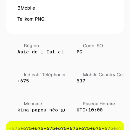
BMobile
Telikom PNG
Région
Code ISO
Asie de l'Est et du Sud-Est
PG
Indicatif Téléphonique
Mobile Country Code
+675
537
Monnaie
Fuseau Horaire
kina papou-néo-guinéen (K)
UTC+10:00
675
+675
+675
+675
+675
+675
+675
+675
+675
+675
+675
+