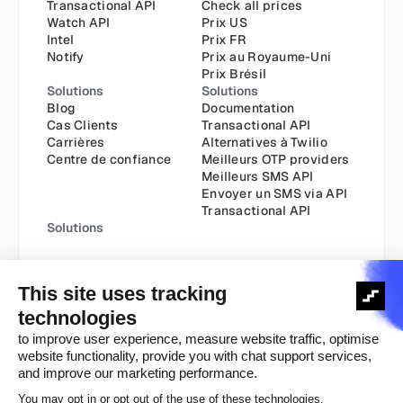
Transactional API
Check all prices
Watch API
Prix US
Intel
Prix FR
Notify
Prix au Royaume-Uni
Prix Brésil
Solutions
Solutions
Blog
Documentation
Cas Clients
Transactional API
Carrières
Alternatives à Twilio
Centre de confiance
Meilleurs OTP providers
Meilleurs SMS API
Envoyer un SMS via API
Transactional API
Solutions
Politique Cookie
Politique de confidentialité
Copyright ©️ 2025
Conditions Générales
Conditions Générales