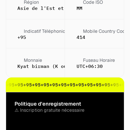
Région
Code ISO
Asie de l'Est et du Sud-Est
MM
Indicatif Téléphonique
Mobile Country Code
+95
414
Monnaie
Fuseau Horaire
Kyat birman (K ou Ks (pl.))
UTC+06:30
95
+95
+95
+95
+95
+95
+95
+95
+95
+95
+95
+95
+95
+95
+95
Politique d'enregistrement
⚠️ Inscription gratuite nécessaire