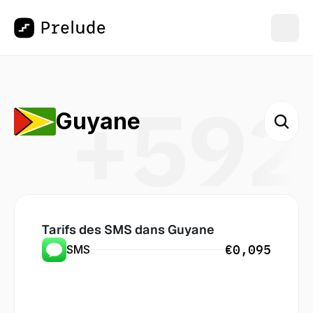
+592
Guyane
Tarifs des SMS dans
 Guyane
€0,095
SMS