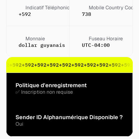
Indicatif Téléphonique
Mobile Country Code
+592
738
Monnaie
Fuseau Horaire
dollar guyanais ($)
UTC-04:00
592
+592
+592
+592
+592
+592
+592
+592
+592
+592
+592
+
Politique d'enregistrement
✅ Inscription non requise
Sender ID Alphanumérique Disponible ?
Oui