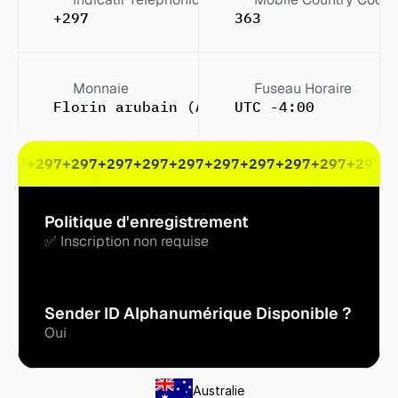
+297
363
Monnaie
Fuseau Horaire
Florin arubain (Afl.)
UTC -4:00
297
+297
+297
+297
+297
+297
+297
+297
+297
+297
+297
+
Politique d'enregistrement
✅ Inscription non requise
Sender ID Alphanumérique Disponible ?
Oui
Australie