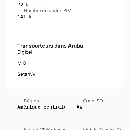
72 k
Nombre de cartes SIM
141 k
Transporteurs dans
 Aruba
Digicel
MIO
SetarNV
Région
Code ISO
Amérique centrale et les Caraïbes
AW
Indicatif Téléphonique
Mobile Country Code