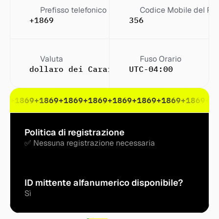
Prefisso telefonico
Codice Mobile del Pa
+1869
356
Valuta
Fuso Orario
dollaro dei Caraibi orientali (EC$)
UTC-04:00
69
+1869
+1869
+1869
+1869
+1869
+1869
+1869
+1869
+1
Politica di registrazione
✅ Nessuna registrazione necessaria
ID mittente alfanumerico disponibile?
Sì