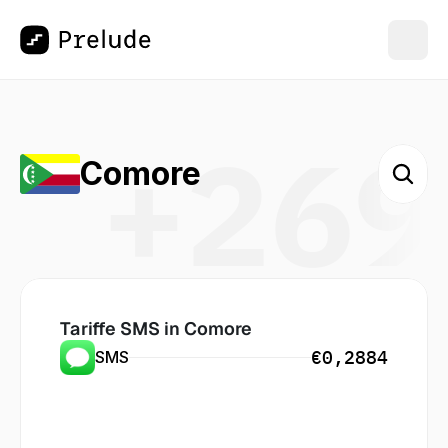
+269
Comore
Tariffe SMS in
 Comore
€0,2884
SMS