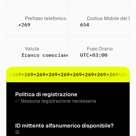
Prefisso telefonico
Codice Mobile del Pa
+269
654
Valuta
Fuso Orario
 franco comoriano (FC)
UTC+03:00
269
+269
+269
+269
+269
+269
+269
+269
+269
+269
+269
+
Politica di registrazione
✅ Nessuna registrazione necessaria
ID mittente alfanumerico disponibile?
Sì