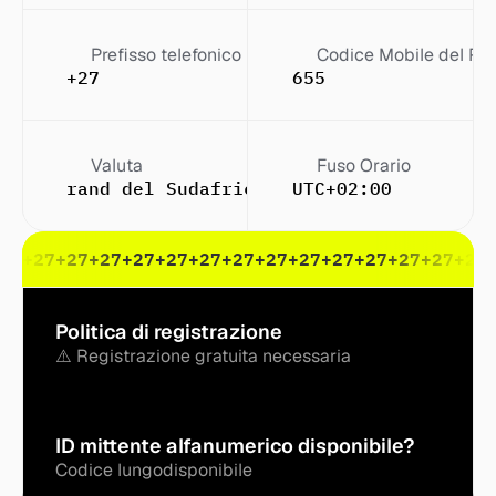
Prefisso telefonico
Codice Mobile del Pa
+27
655
Valuta
Fuso Orario
rand del Sudafrica (R)
UTC+02:00
27
+27
+27
+27
+27
+27
+27
+27
+27
+27
+27
+27
+27
+27
+27
Politica di registrazione
⚠️ Registrazione gratuita necessaria
ID mittente alfanumerico disponibile?
Codice lungo
disponibile