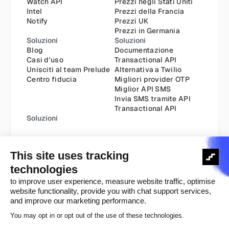
Watch API
Prezzi negli Stati Uniti
Intel
Prezzi della Francia
Notify
Prezzi UK
Prezzi in Germania
Soluzioni
Soluzioni
Blog
Documentazione
Casi d'uso
Transactional API
Unisciti al team Prelude
Alternativa a Twilio
Centro fiducia
Migliori provider OTP
Miglior API SMS
Invia SMS tramite API
Transactional API
Soluzioni
Informativa sui cookie
Informativa sulla privacy
Copyright ©️ 2025
Termini e condizioni
Avviso legale