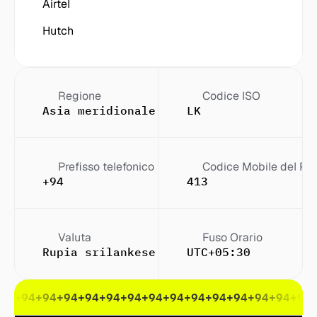
Airtel
Hutch
Regione
Codice ISO
Asia meridionale
LK
Prefisso telefonico
Codice Mobile del Pa
+94
413
Valuta
Fuso Orario
Rupia srilankese (Re o Rs (pl.))
UTC+05:30
94
+94
+94
+94
+94
+94
+94
+94
+94
+94
+94
+94
+94
+94
+94