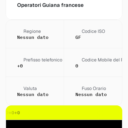
Operatori
 Guiana francese
Regione
Codice ISO
Nessun dato
GF
Prefisso telefonico
Codice Mobile del Pa
+0
0
Valuta
Fuso Orario
Nessun dato
Nessun dato
0
+0
+0
+0