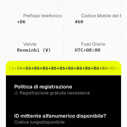
Prefisso telefonico
Codice Mobile del Pa
+86
460
Valuta
Fuso Orario
Renminbi (¥)
UTC+08:00
86
+86
+86
+86
+86
+86
+86
+86
+86
+86
+86
+86
+86
+86
+86
Politica di registrazione
⚠️ Registrazione gratuita necessaria
ID mittente alfanumerico disponibile?
Codice lungo
disponibile