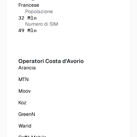
Francese
Popolazione
32 Mln
Numero di SIM
49 Mln
Operatori
 Costa d'Avorio
Arancia
MTN
Moov
Koz
GreenN
Warid