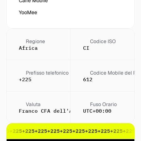
Caffè Mobile
YooMee
Regione
Codice ISO
Africa
CI
Prefisso telefonico
Codice Mobile del Pa
+225
612
Valuta
Fuso Orario
Franco CFA dell'Africa occidentale (XO
UTC+00:00
225
+225
+225
+225
+225
+225
+225
+225
+225
+225
+225
+