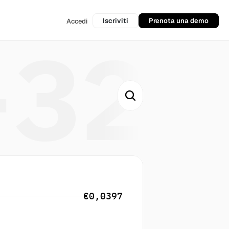
Iscriviti
Prenota una demo
Accedi
+32
€0,0397