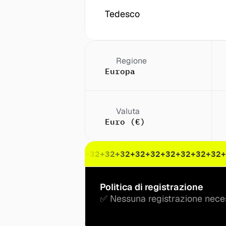
Tedesco
Regione
Europa
Valuta
Euro (€)
32
+32
+32
+32
+32
+32
+32
+32
+32
+32
+32
+32
+32
+32
+32
+
Politica di registrazione
✅ Nessuna registrazione nece