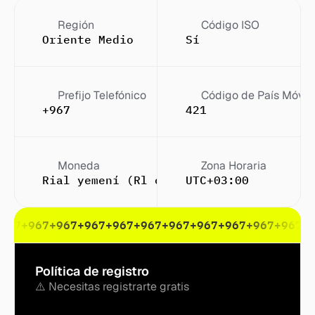
Región
Código ISO
Oriente Medio
Sí
Prefijo Telefónico
Código de País Móvil
+967
421
Moneda
Zona Horaria
Rial yemení (Rl o Rls (pl.))
UTC+03:00
967
+967
+967
+967
+967
+967
+967
+967
+967
+967
+967
+
Política de registro
⚠️ Necesitas registrarte gratis