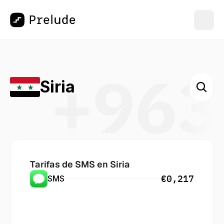
+963
Siria
Tarifas de SMS en
 Siria
€0,217
SMS