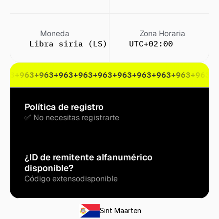
Moneda
Zona Horaria
Libra siria (LS)
UTC+02:00
963
+963
+963
+963
+963
+963
+963
+963
+963
+963
+963
+
Política de registro
✅ No necesitas registrarte
¿ID de remitente alfanumérico 
disponible?
Código extenso
disponible
Sint Maarten