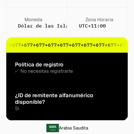
Moneda
Zona Horaria
Dólar de las Islas Salomón ($)
UTC+11:00
677
+677
+677
+677
+677
+677
+677
+677
+677
+677
+677
+
Política de registro
✅ No necesitas registrarte
¿ID de remitente alfanumérico 
disponible?
Sí
Arabia Saudita