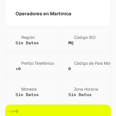
Operadores en
 Martinica
Región
Código ISO
Sin Datos
MQ
Prefijo Telefónico
Código de País Móvil
+0
0
Moneda
Zona Horaria
Sin Datos
Sin Datos
0
+0
+0
+0