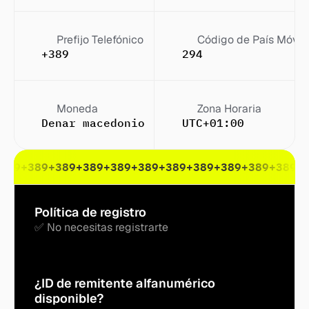
Prefijo Telefónico
Código de País Móvil
+389
294
Moneda
Zona Horaria
Denar macedonio (DEN)
UTC+01:00
389
+389
+389
+389
+389
+389
+389
+389
+389
+389
+389
+
Política de registro
✅ No necesitas registrarte
¿ID de remitente alfanumérico 
disponible?