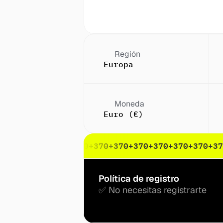
Región
Europa
Moneda
Euro (€)
70
+370
+370
+370
+370
+370
+370
+370
+370
+370
+370
+37
Política de registro
✅ No necesitas registrarte