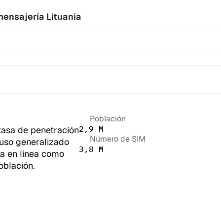
 mensajería
 Lituania
Población
2,9 M
tasa de penetración 
Número de SIM
 uso generalizado 
3,8 M
a en línea como 
oblación.