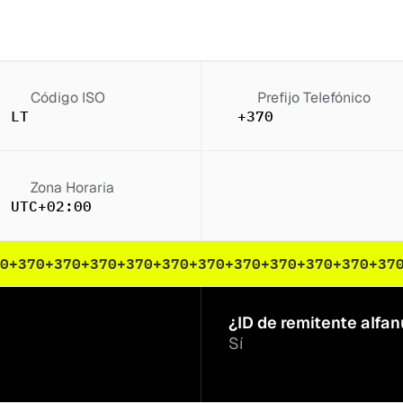
Código ISO
Prefijo Telefónico
LT
+370
Zona Horaria
UTC+02:00
0
+370
+370
+370
+370
+370
+370
+370
+370
+370
+370
+37
¿ID de remitente alfa
Sí