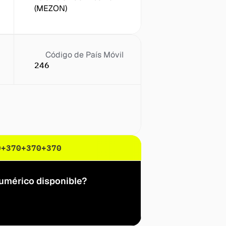
(MEZON)
Código de País Móvil
246
0
+370
+370
+370
numérico disponible?