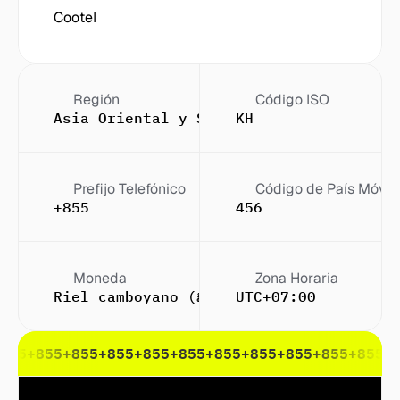
Cootel
Región
Código ISO
Asia Oriental y Sudeste Asiático
KH
Prefijo Telefónico
Código de País Móvil
+855
456
Moneda
Zona Horaria
Riel camboyano (៛)
UTC+07:00
855
+855
+855
+855
+855
+855
+855
+855
+855
+855
+855
+