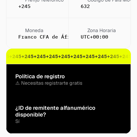
+245
632
Moneda
Zona Horaria
Franco CFA de África Occidental (F.CFA
UTC+00:00
245
+245
+245
+245
+245
+245
+245
+245
+245
+245
+245
+
Política de registro
⚠️ Necesitas registrarte gratis
¿ID de remitente alfanumérico 
disponible?
Sí