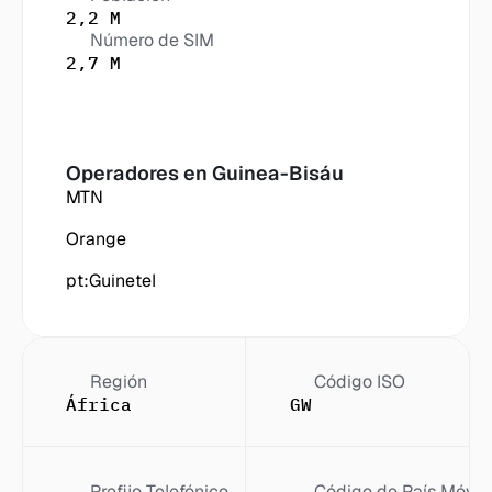
2,2 M
Número de SIM
2,7 M
Operadores en
 Guinea-Bisáu
MTN
Orange
pt:Guinetel
Región
Código ISO
África
GW
Prefijo Telefónico
Código de País Móvil