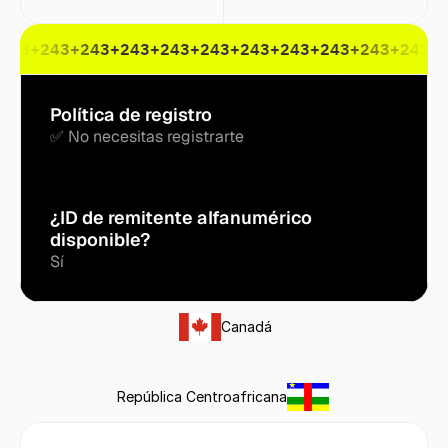
243
+243
+243
+243
+243
+243
+243
+243
+243
+243
+243
+
Política de registro
✅ No necesitas registrarte
¿ID de remitente alfanumérico 
disponible?
Sí
Canadá
República Centroafricana